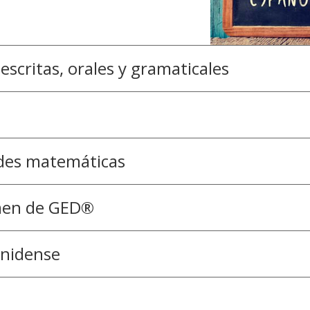
escritas, orales y gramaticales
ades matemáticas
amen de GED®
unidense