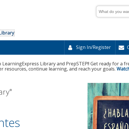
dummy
label
What
do
you
want
to
learn
Library
today?
Sign In/Register
 LearningExpress Library and PrepSTEP!! Get ready for a fr
er resources, continue learning, and reach your goals.
Watch
ntes