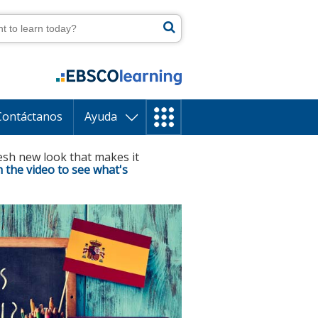
button
Contáctanos
Ayuda
esh new look that makes it
 the video to see what's